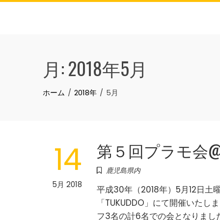
Skip
to
content
月:
2018年5月
ホーム
2018年
5月
第５回プラモ会@ 
14
鹿児島県内
5月 2018
平成30年（2018年）5月12
「TUKUDDO」にて開催いたし
フ3名の計6名での会となりまし